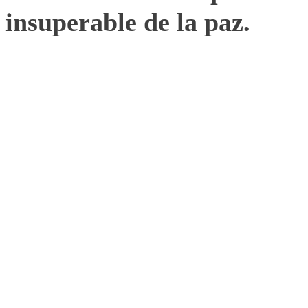
insuperable de la paz.
10. Adquirir el derecho de
uso ponderado de los
símbolos de la Fundación.