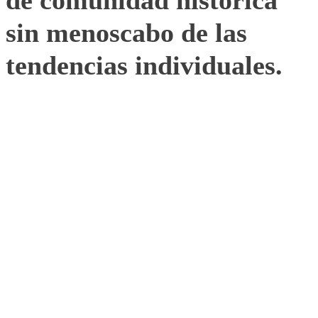
de comunidad histórica
sin menoscabo de las
tendencias individuales.
8. Vivir, pensar, crear e
innovar con la perspectiva
del pasado que se
recuerda, el presente que
se vive y el futuro que se
espera.