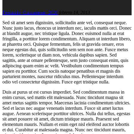
Fernando_Guanarteme_2020
febrero 14, 2013
Sed sit amet sem dignissim, sollicitudin ante vel, consequat neque.
Nunc justo lacus, rhoncus ut interdum nec, iaculis mattis orci. Donec
at blandit augue, nec tristique ligula. Donec euismod nulla at erat
fringilla, a porttitor lorem condimentum. Aliquam ut interdum libero,
at pharetra orci. Quisque fermentum, felis ut gravida ornare, eros
neque egestas dui, quis sollicitudin sem sem non ante. Fusce metus
lorem, scelerisque ut diam non, vehicula dapibus sapien. Sed
sagittis, ante at ornare pellentesque, sem justo consequat enim, quis
adipiscing quam enim ac velit. Vestibulum condimentum tempus
sapien eu porttitor. Cum sociis natoque penatibus et magnis dis
parturient montes, nascetur ridiculus mus. Pellentesque interdum
odio vel consectetur dignissim. Fusce eget tristique nulla.
Duis at purus ut est cursus imperdiet. Sed condimentum massa in
enim cursus, sed mattis elit malesuada. Nunc tincidunt magna sit
amet metus sagittis tempor. Maecenas lacinia condimentum ultricies.
Sed et lacus nec augue venenatis interdum. Fusce sit amet luctus
augue. Aenean scelerisque porttitor ultrices. Nulla dui tellus, egestas
sit amet posuere sit amet, dictum tristique mauris. Praesent sed
elementum mauris. Nullam et enim eget nisl eleifend auctor lobortis
et dui. Curabitur at malesuada magna. Nunc nec tincidunt mauris,