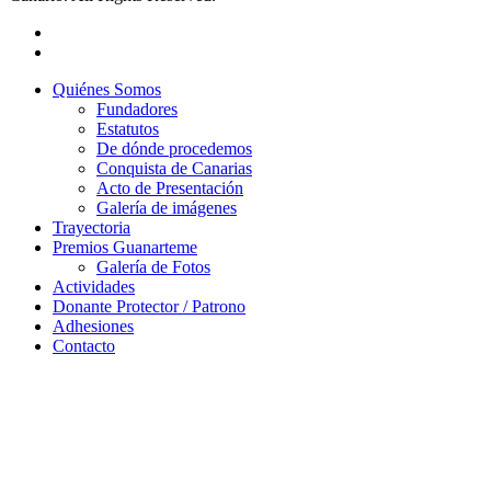
Quiénes Somos
Fundadores
Estatutos
De dónde procedemos
Conquista de Canarias
Acto de Presentación
Galería de imágenes
Trayectoria
Premios Guanarteme
Galería de Fotos
Actividades
Donante Protector / Patrono
Adhesiones
Contacto