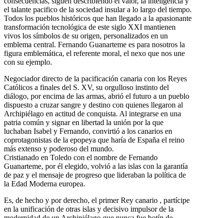
consecuencias, siguen describiendo el valor, la inteligencia y
el talante pacifico de la sociedad insular a lo largo del tiempo.
Todos los pueblos históricos que han llegado a la apasionante
transformación tecnológica de este siglo XXI mantienen
vivos los símbolos de su origen, personalizados en un
emblema central. Fernando Guanarteme es para nosotros la
figura emblemática, el referente moral, el nexo que nos une
con su ejemplo.
Negociador directo de la pacificación canaria con los Reyes
Católicos a finales del S. XV, su orgulloso instinto del
diálogo, por encima de las armas, abrió el futuro a un pueblo
dispuesto a cruzar sangre y destino con quienes llegaron al
Archipiélago en actitud de conquista. Al integrarse en una
patria común y signar en libertad la unión por la que
luchaban Isabel y Fernando, convirtió a los canarios en
coprotagonistas de la epopeya que haría de España el reino
más extenso y poderoso del mundo.
Cristianado en Toledo con el nombre de Fernando
Guanarteme, por él elegido, volvió a las islas con la garantía
de paz y el mensaje de progreso que lideraban la política de
la Edad Moderna europea.
Es, de hecho y por derecho, el primer Rey canario , partícipe
en la unificación de otras islas y decisivo impulsor de la
modernidad de un Archipiélago que nunca fue botín de