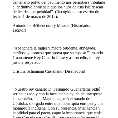
centenario polvo del pavimento nos permitiera tributarle
el definitivo homenaje que los hijos de esta Isla desean
dedicarle a perpetuidad”. (Recogido de su escrito de
fecha 1 de marzo de 2012).
Antonio de Bèthencourt y Massieu
(Historiador,
escritor)
“
“Abenchara la mujer y madre prudente, abnegada,
cariñosa y honrosa que apoya que su esposo Fernando
Guanarteme Rey Canario fuese y así sucedió, un rey
justo y respetado.”
Cristina Schamann Castellano.
(Diseñadora)
“
“Nuestro rey canario D. Fernando Guanarteme pidió
ser bautizado y con la inestimable ayuda del interprete
lanzaroteño, Juan Mayor, negoció el tratado de
Córdoba, otorgado entre una monarquía europea y una
monarquía indígena. Con su presencia, inteligencia y
habilidad para el pacto, capto la importancia que tenía
Gran Canaria para Castilla, por su situación geográfica,