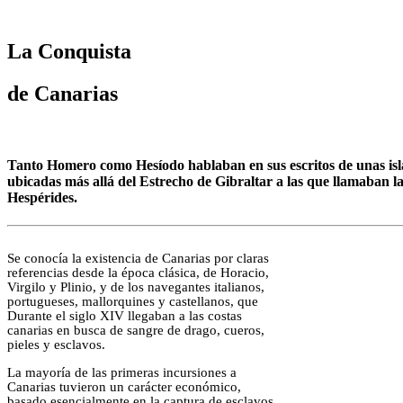
La Conquista
de Canarias
Tanto Homero como Hesíodo hablaban en sus escritos de unas isl
ubicadas más allá del Estrecho de Gibraltar a las que llamaban l
Hespérides.
Se conocía la existencia de Canarias por claras
referencias desde la época clásica, de Horacio,
Virgilo y Plinio, y de los navegantes italianos,
portugueses, mallorquines y castellanos, que
Durante el siglo XIV llegaban a las costas
canarias en busca de sangre de drago, cueros,
pieles y esclavos.
La mayoría de las primeras incursiones a
Canarias tuvieron un carácter económico,
basado esencialmente en la captura de esclavos