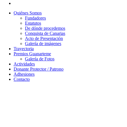
Quiénes Somos
Fundadores
Estatutos
De dónde procedemos
Conquista de Canarias
Acto de Presentación
Galería de imágenes
Trayectoria
Premios Guanarteme
Galería de Fotos
Actividades
Donante Protector / Patrono
Adhesiones
Contacto