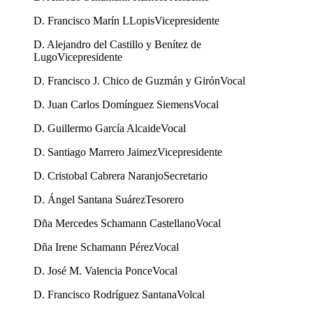
D. Francisco Marín LLopis
Vicepresidente
D. Alejandro del Castillo y Benítez de
Lugo
Vicepresidente
D. Francisco J. Chico de Guzmán y Girón
Vocal
D. Juan Carlos Domínguez Siemens
Vocal
D. Guillermo García Alcaide
Vocal
D. Santiago Marrero Jaimez
Vicepresidente
D. Cristobal Cabrera Naranjo
Secretario
D. Ángel Santana Suárez
Tesorero
Dña Mercedes Schamann Castellano
Vocal
Dña Irene Schamann Pérez
Vocal
D. José M. Valencia Ponce
Vocal
D. Francisco Rodríguez Santana
Volcal